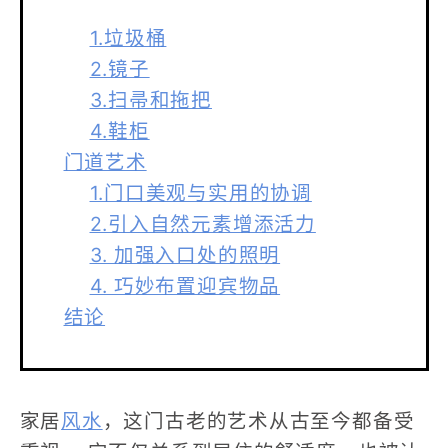
1.垃圾桶
2.镜子
3.扫帚和拖把
4.鞋柜
门道艺术
1.门口美观与实用的协调
2.引入自然元素增添活力
3. 加强入口处的照明
4. 巧妙布置迎宾物品
结论
家居
风水
，这门古老的艺术从古至今都备受